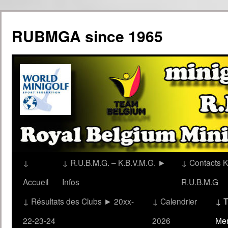
Aller
au
RUBMGA since 1965
contenu
↓
↓ R.U.B.M.G. – K.B.V.M.G. ►
↓ Contacts K
Accueil
Infos
R.U.B.M.G
↓ Résultats des Clubs ► 20xx-
↓ Calendrier
↓ T
22-23-24
2026
Me