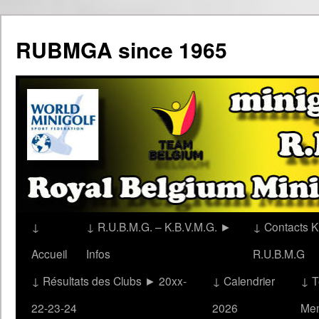
Aller
au
RUBMGA since 1965
contenu
↓
↓ R.U.B.M.G. – K.B.V.M.G. ►
↓ Contacts K
Accueil
Infos
R.U.B.M.G
↓ Résultats des Clubs ► 20xx-
↓ Calendrier
↓ T
22-23-24
2026
Me