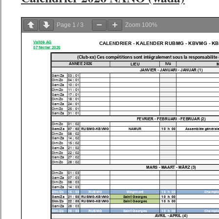
Page
1
/
3
Zoom
100%