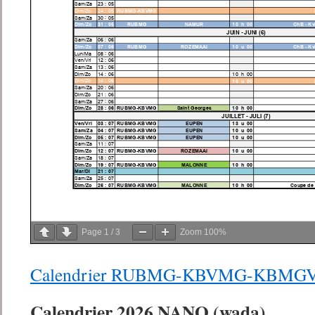
Page
1
/
3
Zoom
100%
Calendrier RUBMG-KBVMG-KBMGV à t
Calendrier 2026 NANO (wada)